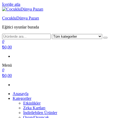
İçeriğe atla
ÇocukluDünya Pazarı
Eğitici oyunlar burada
0
₺0,00
Menü
0
₺0,00
Anasayfa
Kategoriler
Etkinlikler
Zeka Kartları
İndirilebilen Ürünler
Oyun/Oyuncak