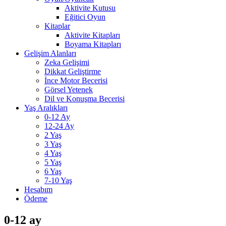
Aktivite Kutusu
Eğitici Oyun
Kitaplar
Aktivite Kitapları
Boyama Kitapları
Gelişim Alanları
Zeka Gelişimi
Dikkat Geliştirme
İnce Motor Becerisi
Görsel Yetenek
Dil ve Konuşma Becerisi
Yaş Aralıkları
0-12 Ay
12-24 Ay
2 Yaş
3 Yaş
4 Yaş
5 Yaş
6 Yaş
7-10 Yaş
Hesabım
Ödeme
0-12 ay