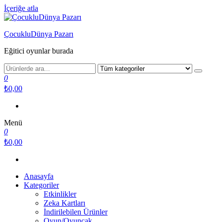
İçeriğe atla
ÇocukluDünya Pazarı
Eğitici oyunlar burada
0
₺0,00
Menü
0
₺0,00
Anasayfa
Kategoriler
Etkinlikler
Zeka Kartları
İndirilebilen Ürünler
Oyun/Oyuncak