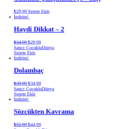
₺
29,99
Sepete Ekle
İndirim!
Haydi Dikkat – 2
₺
34,99
₺
29,99
Satıcı: ÇocukluDünya
Sepete Ekle
İndirim!
Dolambaç
₺
39,99
₺
34,99
Satıcı: ÇocukluDünya
Sepete Ekle
İndirim!
Sözcükten Kavrama
₺
52,99
₺
44,99