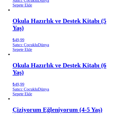
Satıcı: ÇocukluDünya
Sepete Ekle
Okula Hazırlık ve Destek Kitabı (5
Yaş)
₺
49,99
Satıcı: ÇocukluDünya
Sepete Ekle
Okula Hazırlık ve Destek Kitabı (6
Yaş)
₺
49,99
Satıcı: ÇocukluDünya
Sepete Ekle
Çiziyorum Eğleniyorum (4-5 Yaş)