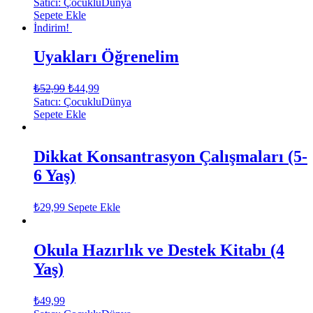
Satıcı: ÇocukluDünya
Sepete Ekle
İndirim!
Uyakları Öğrenelim
₺
52,99
₺
44,99
Satıcı: ÇocukluDünya
Sepete Ekle
Dikkat Konsantrasyon Çalışmaları (5-
6 Yaş)
₺
29,99
Sepete Ekle
Okula Hazırlık ve Destek Kitabı (4
Yaş)
₺
49,99