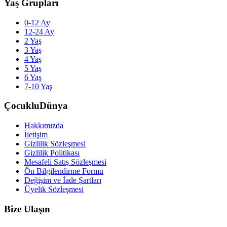
Yaş Grupları
0-12 Ay
12-24 Ay
2 Yaş
3 Yaş
4 Yaş
5 Yaş
6 Yaş
7-10 Yaş
ÇocukluDünya
Hakkımızda
İletişim
Gizlilik Sözleşmesi
Gizlilik Politikası
Mesafeli Satış Sözleşmesi
Ön Bilgilendirme Formu
Değişim ve İade Şartları
Üyelik Sözleşmesi
Bize Ulaşın