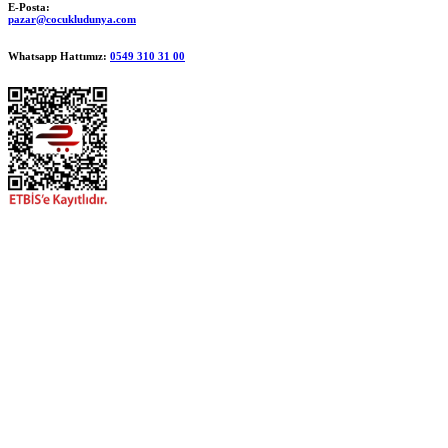
E-Posta:
pazar@cocukludunya.com
Whatsapp Hattımız:
0549 310 31 00