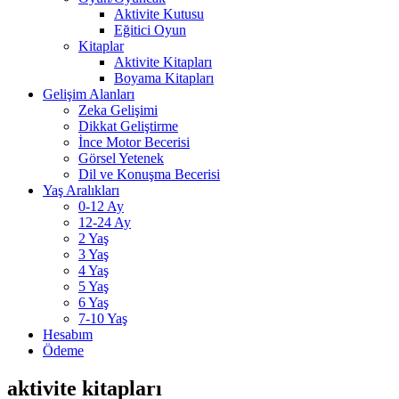
Aktivite Kutusu
Eğitici Oyun
Kitaplar
Aktivite Kitapları
Boyama Kitapları
Gelişim Alanları
Zeka Gelişimi
Dikkat Geliştirme
İnce Motor Becerisi
Görsel Yetenek
Dil ve Konuşma Becerisi
Yaş Aralıkları
0-12 Ay
12-24 Ay
2 Yaş
3 Yaş
4 Yaş
5 Yaş
6 Yaş
7-10 Yaş
Hesabım
Ödeme
aktivite kitapları