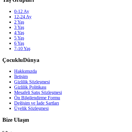
0-12 Ay
12-24 Ay
2 Yaş
3 Yaş
4 Yaş
5 Yaş
6 Yaş
7-10 Yaş
ÇocukluDünya
Hakkımızda
İletişim
Gizlilik Sözleşmesi
Gizlilik Politikası
Mesafeli Satış Sözleşmesi
Ön Bilgilendirme Formu
Değişim ve İade Şartları
Üyelik Sözleşmesi
Bize Ulaşın