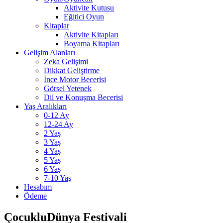
Aktivite Kutusu
Eğitici Oyun
Kitaplar
Aktivite Kitapları
Boyama Kitapları
Gelişim Alanları
Zeka Gelişimi
Dikkat Geliştirme
İnce Motor Becerisi
Görsel Yetenek
Dil ve Konuşma Becerisi
Yaş Aralıkları
0-12 Ay
12-24 Ay
2 Yaş
3 Yaş
4 Yaş
5 Yaş
6 Yaş
7-10 Yaş
Hesabım
Ödeme
ÇocukluDünya Festivali