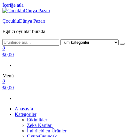
İçeriğe atla
ÇocukluDünya Pazarı
Eğitici oyunlar burada
0
₺0,00
Menü
0
₺0,00
Anasayfa
Kategoriler
Etkinlikler
Zeka Kartları
İndirilebilen Ürünler
Oyun/Oyuncak