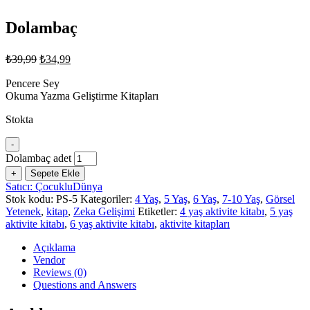
Dolambaç
₺
39,99
₺
34,99
Pencere Sey
Okuma Yazma Geliştirme Kitapları
Stokta
-
Dolambaç adet
+
Sepete Ekle
Satıcı: ÇocukluDünya
Stok kodu:
PS-5
Kategoriler:
4 Yaş
,
5 Yaş
,
6 Yaş
,
7-10 Yaş
,
Görsel
Yetenek
,
kitap
,
Zeka Gelişimi
Etiketler:
4 yaş aktivite kitabı
,
5 yaş
aktivite kitabı
,
6 yaş aktivite kitabı
,
aktivite kitapları
Açıklama
Vendor
Reviews (0)
Questions and Answers