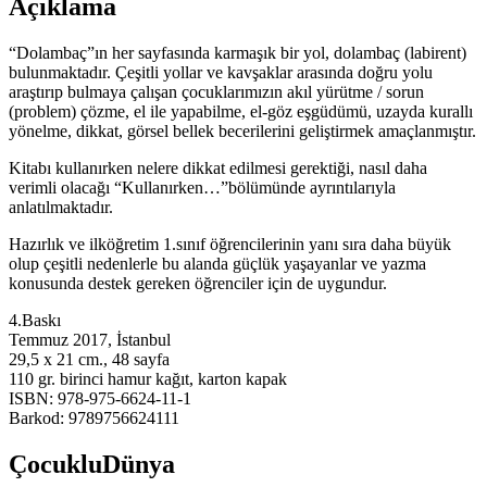
Açıklama
“Dolambaç”ın her sayfasında karmaşık bir yol, dolambaç (labirent)
bulunmaktadır. Çeşitli yollar ve kavşaklar arasında doğru yolu
araştırıp bulmaya çalışan çocuklarımızın akıl yürütme / sorun
(problem) çözme, el ile yapabilme, el-göz eşgüdümü, uzayda kurallı
yönelme, dikkat, görsel bellek becerilerini geliştirmek amaçlanmıştır.
Kitabı kullanırken nelere dikkat edilmesi gerektiği, nasıl daha
verimli olacağı “Kullanırken…”bölümünde ayrıntılarıyla
anlatılmaktadır.
Hazırlık ve ilköğretim 1.sınıf öğrencilerinin yanı sıra daha büyük
olup çeşitli nedenlerle bu alanda güçlük yaşayanlar ve yazma
konusunda destek gereken öğrenciler için de uygundur.
4.Baskı
Temmuz 2017, İstanbul
29,5 x 21 cm., 48 sayfa
110 gr. birinci hamur kağıt, karton kapak
ISBN: 978-975-6624-11-1
Barkod: 9789756624111
ÇocukluDünya