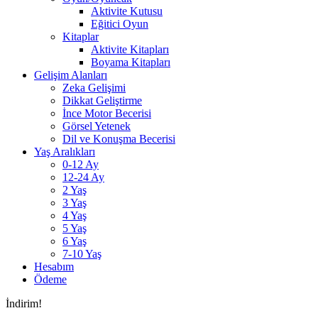
Aktivite Kutusu
Eğitici Oyun
Kitaplar
Aktivite Kitapları
Boyama Kitapları
Gelişim Alanları
Zeka Gelişimi
Dikkat Geliştirme
İnce Motor Becerisi
Görsel Yetenek
Dil ve Konuşma Becerisi
Yaş Aralıkları
0-12 Ay
12-24 Ay
2 Yaş
3 Yaş
4 Yaş
5 Yaş
6 Yaş
7-10 Yaş
Hesabım
Ödeme
İndirim!