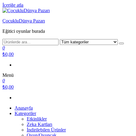
İçeriğe atla
ÇocukluDünya Pazarı
Eğitici oyunlar burada
0
₺0,00
Menü
0
₺0,00
Anasayfa
Kategoriler
Etkinlikler
Zeka Kartları
İndirilebilen Ürünler
Oyun/Oyuncak