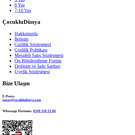
6 Yaş
7-10 Yaş
ÇocukluDünya
Hakkımızda
İletişim
Gizlilik Sözleşmesi
Gizlilik Politikası
Mesafeli Satış Sözleşmesi
Ön Bilgilendirme Formu
Değişim ve İade Şartları
Üyelik Sözleşmesi
Bize Ulaşın
E-Posta:
pazar@cocukludunya.com
Whatsapp Hattımız:
0549 310 31 00