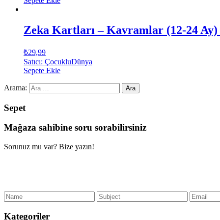
Sepete Ekle
Zeka Kartları – Kavramlar (12-24 Ay) 
₺
29,99
Satıcı: ÇocukluDünya
Sepete Ekle
Arama:
Sepet
Mağaza sahibine soru sorabilirsiniz
Sorunuz mu var? Bize yazın!
Kategoriler