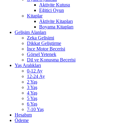
Aktivite Kutusu
Eğitici Oyun
Kitaplar
Aktivite Kitapları
Boyama Kitapları
Gelişim Alanları
Zeka Gelişimi
Dikkat Geliştirme
İnce Motor Becerisi
Görsel Yetenek
Dil ve Konuşma Becerisi
Yaş Aralıkları
0-12 Ay
12-24 Ay
2 Yaş
3 Yaş
4 Yaş
5 Yaş
6 Yaş
7-10 Yaş
Hesabım
Ödeme