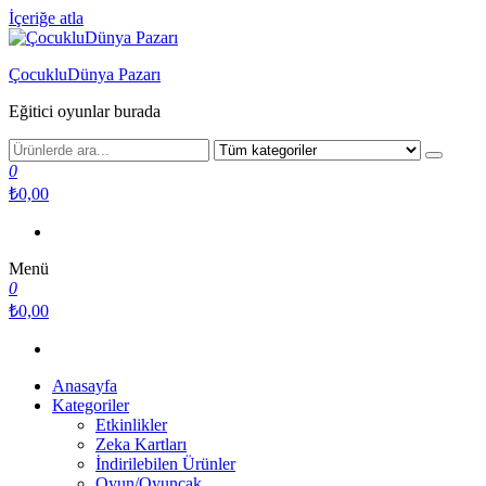
İçeriğe atla
ÇocukluDünya Pazarı
Eğitici oyunlar burada
0
₺0,00
Menü
0
₺0,00
Anasayfa
Kategoriler
Etkinlikler
Zeka Kartları
İndirilebilen Ürünler
Oyun/Oyuncak