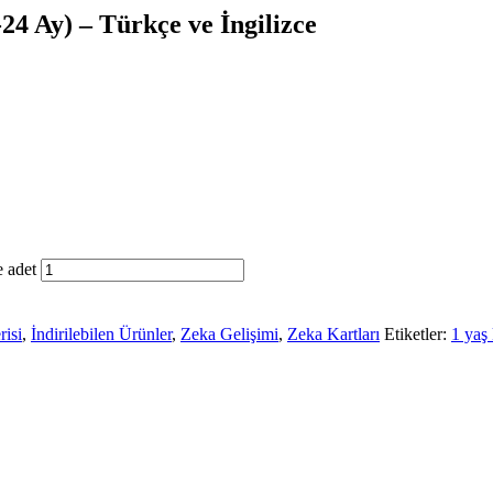
-24 Ay) – Türkçe ve İngilizce
e adet
isi
,
İndirilebilen Ürünler
,
Zeka Gelişimi
,
Zeka Kartları
Etiketler:
1 yaş 