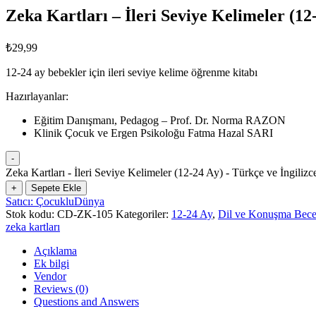
Zeka Kartları – İleri Seviye Kelimeler (12
₺
29,99
12-24 ay bebekler için ileri seviye kelime öğrenme kitabı
Hazırlayanlar:
Eğitim Danışmanı, Pedagog – Prof. Dr. Norma RAZON
Klinik Çocuk ve Ergen Psikoloğu Fatma Hazal SARI
-
Zeka Kartları - İleri Seviye Kelimeler (12-24 Ay) - Türkçe ve İngilizc
+
Sepete Ekle
Satıcı: ÇocukluDünya
Stok kodu:
CD-ZK-105
Kategoriler:
12-24 Ay
,
Dil ve Konuşma Becer
zeka kartları
Açıklama
Ek bilgi
Vendor
Reviews (0)
Questions and Answers