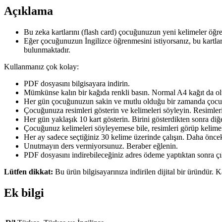
Açıklama
Bu zeka kartlarını (flash card) çocuğunuzun yeni kelimeler öğr
Eğer çocuğunuzun İngilizce öğrenmesini istiyorsanız, bu kartlar
bulunmaktadır.
Kullanmanız çok kolay:
PDF dosyasını bilgisayara indirin.
Mümkünse kalın bir kağıda renkli basın. Normal A4 kağıt da ol
Her gün çocuğunuzun sakin ve mutlu olduğu bir zamanda çocu
Çocuğunuza resimleri gösterin ve kelimeleri söyleyin. Resimleri
Her gün yaklaşık 10 kart gösterin. Birini gösterdikten sonra diğ
Çocuğunuz kelimeleri söyleyemese bile, resimleri görüp kelimel
Her ay sadece seçtiğiniz 30 kelime üzerinde çalışın. Daha önceki
Unutmayın ders vermiyorsunuz. Beraber eğlenin.
PDF dosyasını indirebileceğiniz adres ödeme yaptıktan sonra çı
Lütfen dikkat:
Bu ürün bilgisayarınıza indirilen dijital bir üründür. K
Ek bilgi