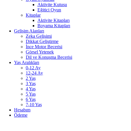
Aktivite Kutusu
Eğitici Oyun
Kitaplar
Aktivite Kitapları
Boyama Kitapları
Gelişim Alanları
Zeka Gelişimi
Dikkat Geliştirme
İnce Motor Becerisi
Görsel Yetenek
Dil ve Konuşma Becerisi
Yaş Aralıkları
0-12 Ay
12-24 Ay
2 Yaş
3 Yaş
4 Yaş
5 Yaş
6 Yaş
7-10 Yaş
Hesabım
Ödeme