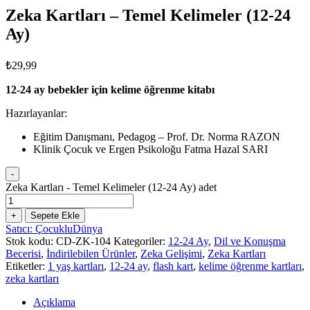
Zeka Kartları – Temel Kelimeler (12-24
Ay)
₺
29,99
12-24 ay bebekler
için kelime öğrenme kitabı
Hazırlayanlar:
Eğitim Danışmanı, Pedagog – Prof. Dr. Norma RAZON
Klinik Çocuk ve Ergen Psikoloğu Fatma Hazal SARI
-
Zeka Kartları - Temel Kelimeler (12-24 Ay) adet
+
Sepete Ekle
Satıcı: ÇocukluDünya
Stok kodu:
CD-ZK-104
Kategoriler:
12-24 Ay
,
Dil ve Konuşma
Becerisi
,
İndirilebilen Ürünler
,
Zeka Gelişimi
,
Zeka Kartları
Etiketler:
1 yaş kartları
,
12-24 ay
,
flash kart
,
kelime öğrenme kartları
,
zeka kartları
Açıklama