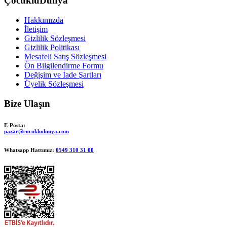
ÇocukluDünya
Hakkımızda
İletişim
Gizlilik Sözleşmesi
Gizlilik Politikası
Mesafeli Satış Sözleşmesi
Ön Bilgilendirme Formu
Değişim ve İade Şartları
Üyelik Sözleşmesi
Bize Ulaşın
E-Posta:
pazar@cocukludunya.com
Whatsapp Hattımız:
0549 310 31 00